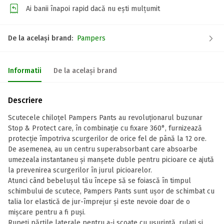
Ai banii înapoi rapid dacă nu ești mulțumit
De la același brand:
Pampers
Informatii
De la același brand
Descriere
Scutecele chiloțel Pampers Pants au revoluționarul buzunar
Stop & Protect care, în combinație cu fixare 360°, furnizează
protecție împotriva scurgerilor de orice fel de până la 12 ore.
De asemenea, au un centru superabsorbant care absoarbe
umezeala instantaneu și manșete duble pentru picioare ce ajută
la prevenirea scurgerilor în jurul picioarelor.
Atunci când bebelușul tău începe să se foiască în timpul
schimbului de scutece, Pampers Pants sunt ușor de schimbat cu
talia lor elastică de jur-împrejur și este nevoie doar de o
mișcare pentru a fi puși.
Rupeți părțile laterale pentru a-i scoate cu ușurință, rulați și