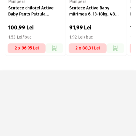
Pampers
Pampers
Pa
Scutece chiloțel Active
Scutece Active Baby
Sc
Baby Pants Patrula
mărimea 6, 13-18kg, 48
Ba
Cățelușilor, mărimea 5, 11-
buc
mă
17 kg, 66 buc
100,99
Lei
91,99
Lei
1
1,53 Lei/buc
1,92 Lei/buc
1,
2 x 96,95 Lei
2 x 88,31 Lei