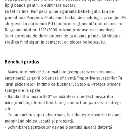
lipiți banda pentru o eliminare ușoară.
La fel ca tine, Pampers pune siguranța bebelușului tău pe
primul loc: Pampers Pants sunt testați dermatologic și conțin 0%
alergeni din parfumuri EU (conform reglementărilor dispuse în
Regulamentul nr. 1223/2009 privind produsele cosmetice).
Sunt aprobate de dermatologii de la Alianța pentru Sănătatea
Pielii ca fiind siguri în contactul cu pielea bebelușului.
Beneficii produs
- Manșetele moi de 2 ori mai late (comparativ cu versiunea
anterioară) asigură o barieră eficientă împotriva scurgerilor în
jurul picioarelor, în timp ce buzunarul Stop & Protect previne
scurgerile la spate.
- Banda ultra moale 360° se adaptează perfect mișcărilor
micuțului tău, oferind libertate și confort pe parcursul întregii
zile.
- Cu un nucleu super absorbant, lichidul este absorbit instant,
menținând pielea uscată și protejată.
- Schimbarea scutecelor devine o sarcină ușoară datorită