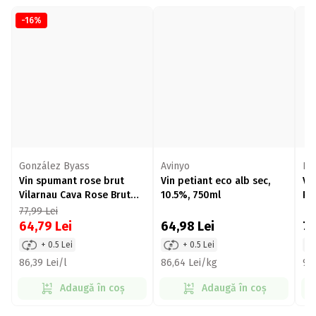
-16%
González Byass
Avinyo
Ho
Vin spumant rose brut
Vin petiant eco alb sec,
Vi
Vilarnau Cava Rose Brut
10.5%, 750ml
Re
Reserva, 8%, 750ml
77,99
Lei
64,79
Lei
64,98
Lei
7
+ 0.5 Lei
+ 0.5 Lei
86,39 Lei/l
86,64 Lei/kg
96,
Adaugă în coș
Adaugă în coș