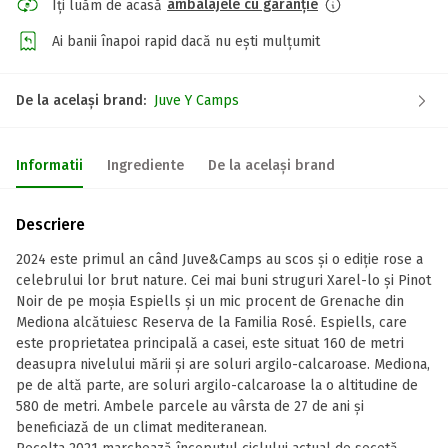
ambalajele cu garanție
Îți luăm de acasă
Ai banii înapoi rapid dacă nu ești mulțumit
De la același brand:
Juve Y Camps
Informatii
Ingrediente
De la același brand
Descriere
2024 este primul an când Juve&Camps au scos și o ediție rose a
celebrului lor brut nature. Cei mai buni struguri Xarel-lo și Pinot
Noir de pe moșia Espiells și un mic procent de Grenache din
Mediona alcătuiesc Reserva de la Familia Rosé. Espiells, care
este proprietatea principală a casei, este situat 160 de metri
deasupra nivelului mării și are soluri argilo-calcaroase. Mediona,
pe de altă parte, are soluri argilo-calcaroase la o altitudine de
580 de metri. Ambele parcele au vârsta de 27 de ani și
beneficiază de un climat mediteranean.