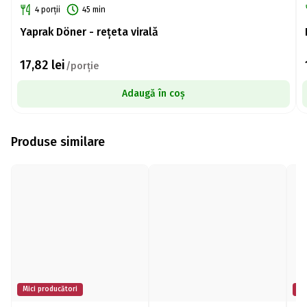
4 porții
45 min
Yaprak Döner - rețeta virală
17,82
lei
/porție
Adaugă în coș
Produse similare
Mici producători
Mi