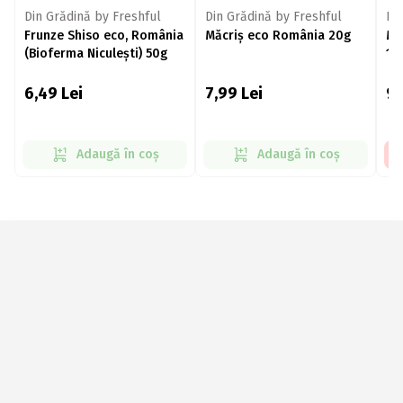
Din Grădină by Freshful
Din Grădină by Freshful
Di
Frunze Shiso eco, România
Măcriș eco România 20g
Ma
(Bioferma Niculești) 50g
10
6,49
Lei
7,99
Lei
9
Adaugă în coș
Adaugă în coș