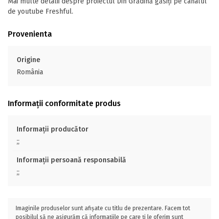
Mai multe detalii despre proiectul Din Grădină găsiți pe canalul
de youtube Freshful.
Provenienta
Origine
România
Informații conformitate produs
Informații producător
;;
Informații persoană responsabilă
;;
Imaginile produselor sunt afișate cu titlu de prezentare. Facem tot
posibilul să ne asigurăm că informațiile pe care ți le oferim sunt