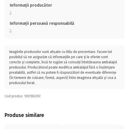
Informații producător
;;
Informații persoană responsabilă
;;
Imaginile produselor sunt afișate cu titlu de prezentare. Facem tot
posibilul să ne asigurăm că informațiile pe care ți le oferim sunt
corecte și complete, însă te rugăm să consulți întotdeauna ambalajul
produsului. Producătorul poate modifica ambalajul fără o înștiințare
prealabilă, astfel că nu putem fi răspunzători de eventuale diferențe
(în termeni de culoare, formă, aspect) între imaginea afișată și cea a
produsului livrat.
Cod produs: 100186392
Produse similare