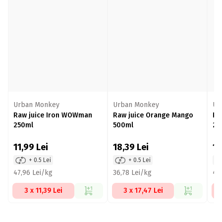
Urban Monkey
Urban Monkey
Ur
Raw juice Iron WOWman
Raw juice Orange Mango
Ra
250ml
500ml
25
11,99
Lei
18,39
Lei
11
+ 0.5 Lei
+ 0.5 Lei
47,96 Lei/kg
36,78 Lei/kg
47
3 x 11,39 Lei
3 x 17,47 Lei