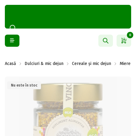
0
Acasă
Dulciuri & mic dejun
Cereale și mic dejun
Miere
Nu este în stoc