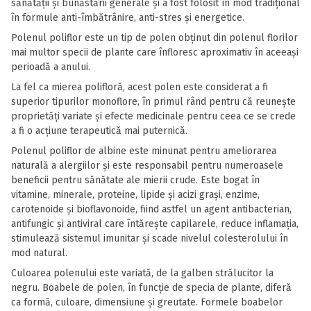
sănătății și bunăstării generale și a fost folosit în mod tradițional
în formule anti-îmbătrânire, anti-stres și energetice.
Polenul poliflor este un tip de polen obținut din polenul florilor
mai multor specii de plante care înfloresc aproximativ în aceeași
perioadă a anului.
La fel ca mierea polifloră, acest polen este considerat a fi
superior tipurilor monoflore, în primul rând pentru că reunește
proprietăți variate și efecte medicinale pentru ceea ce se crede
a fi o acțiune terapeutică mai puternică.
Polenul poliflor de albine este minunat pentru ameliorarea
naturală a alergiilor și este responsabil pentru numeroasele
beneficii pentru sănătate ale mierii crude. Este bogat în
vitamine, minerale, proteine, lipide și acizi grași, enzime,
carotenoide și bioflavonoide, fiind astfel un agent antibacterian,
antifungic și antiviral care întărește capilarele, reduce inflamația,
stimulează sistemul imunitar și scade nivelul colesterolului în
mod natural.
Culoarea polenului este variată, de la galben strălucitor la
negru. Boabele de polen, în funcție de specia de plante, diferă
ca formă, culoare, dimensiune și greutate. Formele boabelor