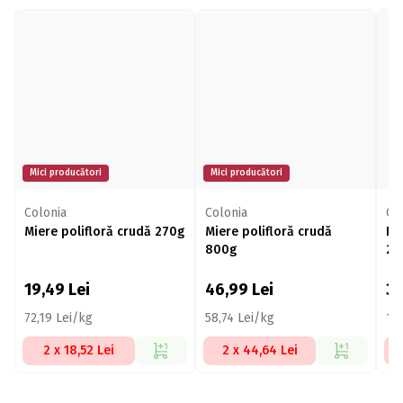
Mici producători
Mici producători
Colonia
Colonia
Co
Miere polifloră crudă 270g
Miere polifloră crudă
Po
800g
20
19,49
Lei
46,99
Lei
3
72,19 Lei/kg
58,74 Lei/kg
18
2 x 18,52 Lei
2 x 44,64 Lei