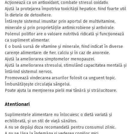
Acționează ca un antioxidant, combate stresul oxidativ.
Ajută la protejarea împotriva toxicității hepatice, fiind foarte util
în dietele de detoxifiere.
Întărește sistemul imunitar prin aportul de multivitamine,
minerale și prin proprietățile antimicrobiene și antivirale.
Polenul poliflor are o valoare nutritivă ridicată și funcționează
ca supliment alimentar.
E o bună sursă de vitamine și minerale, fiind indicat în diverse
carențe alimentare: de fier, calciu și în caz de anorexie.
Ajută la ameliorarea simptomelor menopauzei.
Ajută la ameliorarea stresului, stimulând capacitatea mentală și
întărind sistemul nervos.
Promovează vindecarea arsurilor folosit ca unguent topic.
Îmbunătățește circulația sângelui.
Poate ajuta la menținerea pielii mai tânără și strălucitoare.
Atentionari
Suplimentele alimentare nu înlocuiesc o dietă variată și
echilibrată, și un stil de viață sănătos.
A nu se depăși doza recomandată pentru consumul zilnic.
A nu se lăsa la îndemăna și vederea copiilor mici.