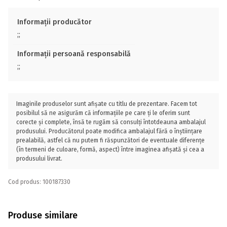
Informații producător
;;
Informații persoană responsabilă
;;
Imaginile produselor sunt afișate cu titlu de prezentare. Facem tot
posibilul să ne asigurăm că informațiile pe care ți le oferim sunt
corecte și complete, însă te rugăm să consulți întotdeauna ambalajul
produsului. Producătorul poate modifica ambalajul fără o înștiințare
prealabilă, astfel că nu putem fi răspunzători de eventuale diferențe
(în termeni de culoare, formă, aspect) între imaginea afișată și cea a
produsului livrat.
Cod produs: 100187330
Produse similare