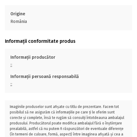
Origine
România
Informații conformitate produs
Informații producător
;;
Informații persoană responsabilă
;;
Imaginile produselor sunt afișate cu titlu de prezentare. Facem tot
posibilul să ne asigurăm că informațiile pe care ți le oferim sunt
corecte și complete, însă te rugăm să consulți întotdeauna ambalajul
produsului. Producătorul poate modifica ambalajul fără o înștiințare
prealabilă, astfel că nu putem fi răspunzători de eventuale diferențe
(în termeni de culoare, formă, aspect) între imaginea afișată și cea a