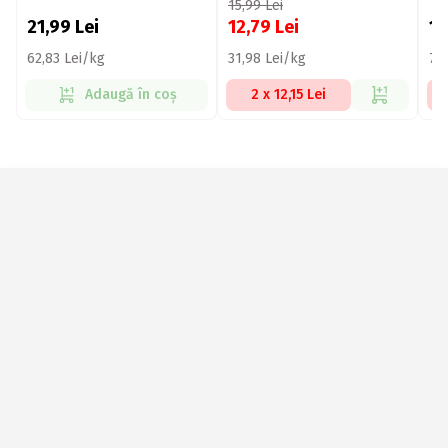
15,99
Lei
21,99
Lei
12,79
Lei
1
62,83 Lei/kg
31,98 Lei/kg
72,
Adaugă în coș
2 x 12,15 Lei