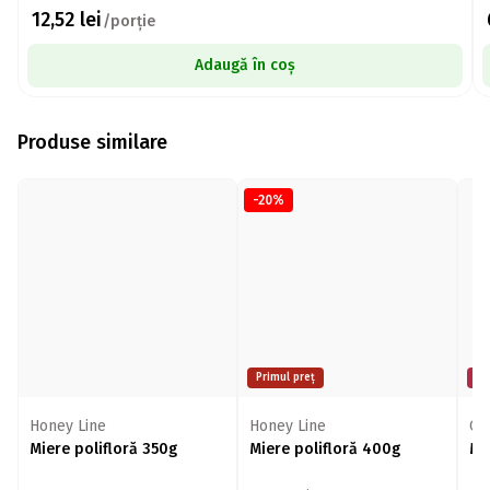
12,52
lei
/porție
Adaugă în coș
Produse similare
-20%
Primul preț
Mi
Honey Line
Honey Line
Co
Miere polifloră 350g
Miere polifloră 400g
Mi