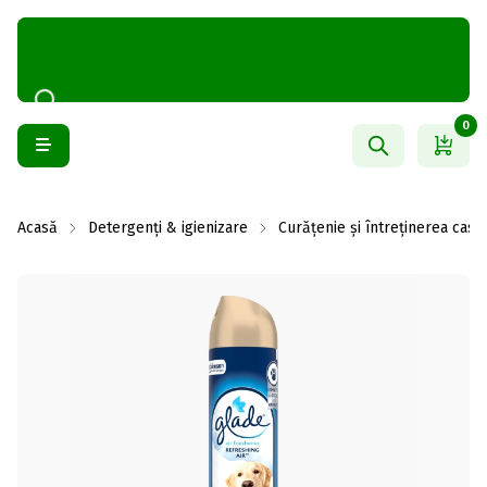
0
Acasă
Detergenți & igienizare
Curățenie și întreținerea casei