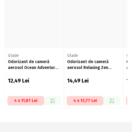
Glade
Glade
Gl
Odorizant de cameră
Odorizant de cameră
Od
aerosol Ocean Adventure
aerosol Relaxing Zen
ae
300ml
300ml
12,49
Lei
14,49
Lei
1
4 x 11,87 Lei
4 x 13,77 Lei