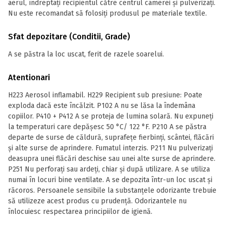
aerul, îndreptați recipientul către centrul camerei și pulverizați.
Nu este recomandat să folosiți produsul pe materiale textile.
Sfat depozitare (Conditii, Grade)
A se păstra la loc uscat, ferit de razele soarelui.
Atentionari
H223 Aerosol inflamabil. H229 Recipient sub presiune: Poate
exploda dacă este încălzit. P102 A nu se lăsa la îndemâna
copiilor. P410 + P412 A se proteja de lumina solară. Nu expuneţi
la temperaturi care depăşesc 50 °C/ 122 °F. P210 A se păstra
departe de surse de căldură, suprafețe fierbinți, scântei, flăcări
și alte surse de aprindere. Fumatul interzis. P211 Nu pulverizaţi
deasupra unei flăcări deschise sau unei alte surse de aprindere.
P251 Nu perforați sau ardeți, chiar și după utilizare. A se utiliza
numai în locuri bine ventilate. A se depozita într-un loc uscat și
răcoros. Persoanele sensibile la substanţele odorizante trebuie
să utilizeze acest produs cu prudenţă. Odorizantele nu
înlocuiesc respectarea principiilor de igienă.