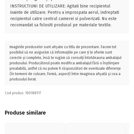
INSTRUCTIUNI DE UTILIZARE: Agitati bine recipientul
inainte de utilizare. Pentru a improspata aerul, indreptati
recipientul catre centrul camerei si pulverizati. Nu este
recomandat sa folositi produsul pe materiale textile.
Imaginile produselor sunt afișate cu titlu de prezentare. Facem tot
posibilul să ne asigurăm că informațiile pe care ți le oferim sunt
corecte și complete, însă te rugăm să consulți întotdeauna ambalajul
produsului. Producătorul poate modifica ambalajul fără o înștiințare
prealabilă, astfel că nu putem fi răspunzători de eventuale diferențe
(în termeni de culoare, formă, aspect) între imaginea afișată și cea a
produsului livrat.
Cod produs: 100188117
Produse similare