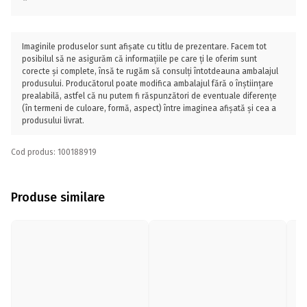
Imaginile produselor sunt afișate cu titlu de prezentare. Facem tot
posibilul să ne asigurăm că informațiile pe care ți le oferim sunt
corecte și complete, însă te rugăm să consulți întotdeauna ambalajul
produsului. Producătorul poate modifica ambalajul fără o înștiințare
prealabilă, astfel că nu putem fi răspunzători de eventuale diferențe
(în termeni de culoare, formă, aspect) între imaginea afișată și cea a
produsului livrat.
Cod produs: 100188919
Produse similare