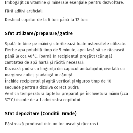
Îmbogățit cu vitamine și minerale esențiale pentru dezvoltare.
Fără aditivi artificiali.
Destinat copiilor de la 6 luni până la 12 luni.
Sfat utilizare/preparare/gatire
Spală-te bine pe mâini și sterilizează toate ustensilele utilizate.
Fierbe apa potabilă timp de 5 minute, apoi lasă să se răcească
până la cca 40°C. Toarnă în recipientul pregătit (cănuță)
cantitatea de apă fiartă și răcită necesară.
Dozează pudra cu lingurița din capacul ambalajului, nivelată cu
marginea cutiei, și adaugă în cănuță.
Închide recipientul și agită vertical și viguros timp de 10
secunde pentru a dizolva corect pudra.
Verifică temperatura laptelui preparat pe încheietura mâinii (cca
37°C) înainte de a-l administra copilului.
Sfat depozitare (Conditii, Grade)
Păstrează produsul într-un loc uscat și răcoros (