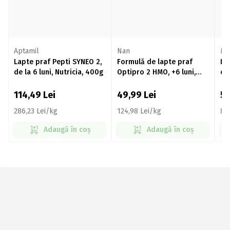
Aptamil
Nan
Mi
Lapte praf Pepti SYNEO 2,
Formulă de lapte praf
Fo
de la 6 luni, Nutricia, 400g
Optipro 2 HMO, +6 luni,
con
400g
60
114,49
Lei
49,99
Lei
5
286,23 Lei/kg
124,98 Lei/kg
84
Adaugă în coș
Adaugă în coș