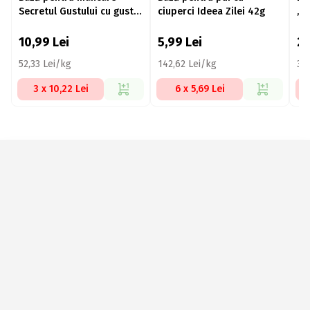
Secretul Gustului cu gust
ciuperci Ideea Zilei 42g
„S
de găină 200g
gă
10,99
Lei
5,99
Lei
2
52,33 Lei/kg
142,62 Lei/kg
34,
3 x 10,22 Lei
6 x 5,69 Lei