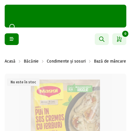
0
Acasă
Băcănie
Condimente și sosuri
Bază de mâncare și
Nu este în stoc