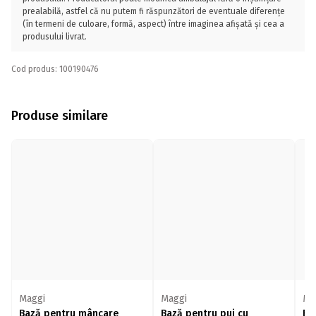
prealabilă, astfel că nu putem fi răspunzători de eventuale diferențe
(în termeni de culoare, formă, aspect) între imaginea afișată și cea a
produsului livrat.
Cod produs: 100190476
Produse similare
Maggi
Maggi
Ma
Bază pentru mâncare
Bază pentru pui cu
Ba