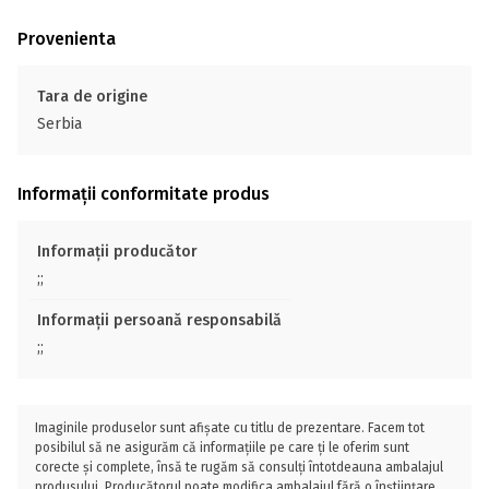
Provenienta
Tara de origine
Serbia
Informații conformitate produs
Informații producător
;;
Informații persoană responsabilă
;;
Imaginile produselor sunt afișate cu titlu de prezentare. Facem tot
posibilul să ne asigurăm că informațiile pe care ți le oferim sunt
corecte și complete, însă te rugăm să consulți întotdeauna ambalajul
produsului. Producătorul poate modifica ambalajul fără o înștiințare