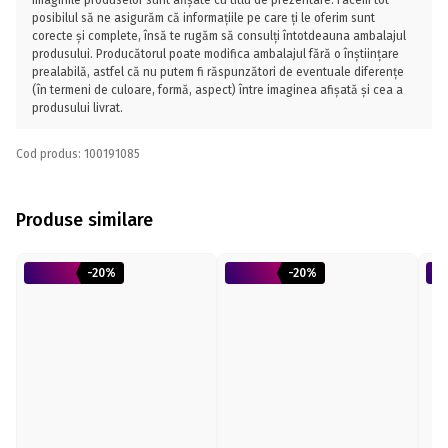
Imaginile produselor sunt afișate cu titlu de prezentare. Facem tot
posibilul să ne asigurăm că informațiile pe care ți le oferim sunt
corecte și complete, însă te rugăm să consulți întotdeauna ambalajul
produsului. Producătorul poate modifica ambalajul fără o înștiințare
prealabilă, astfel că nu putem fi răspunzători de eventuale diferențe
(în termeni de culoare, formă, aspect) între imaginea afișată și cea a
produsului livrat.
Cod produs: 100191085
Produse similare
-20%
-20%