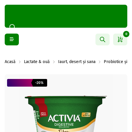
0
Acasă
Lactate & ouă
Iaurt, desert și sana
Probiotice și b
-20%