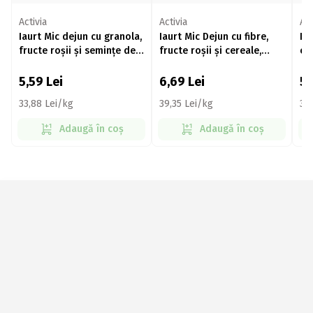
Activia
Activia
Act
Iaurt Mic dejun cu granola,
Iaurt Mic Dejun cu fibre,
Ia
fructe roșii și semințe de
fructe roșii și cereale,
ce
chia 165g
170g
5,59
Lei
6,69
Lei
5
33,88 Lei/kg
39,35 Lei/kg
32
Adaugă în coș
Adaugă în coș