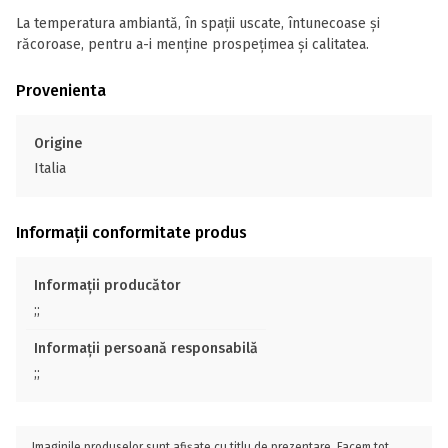
La temperatura ambiantă, în spații uscate, întunecoase și
răcoroase, pentru a-i menține prospețimea și calitatea.
Provenienta
Origine
Italia
Informații conformitate produs
Informații producător
;;
Informații persoană responsabilă
;;
Imaginile produselor sunt afișate cu titlu de prezentare. Facem tot