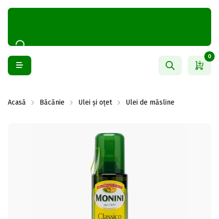
0
Acasă
Băcănie
Ulei și oțet
Ulei de măsline