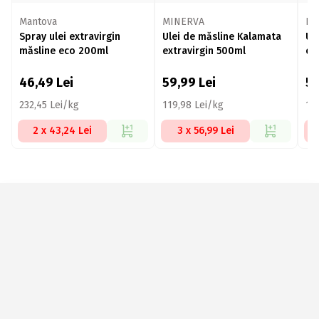
Mantova
MINERVA
Hu
Spray ulei extravirgin
Ulei de măsline Kalamata
Ul
măsline eco 200ml
extravirgin 500ml
ec
46,49
Lei
59,99
Lei
5
232,45 Lei/kg
119,98 Lei/kg
115
2 x 43,24 Lei
3 x 56,99 Lei