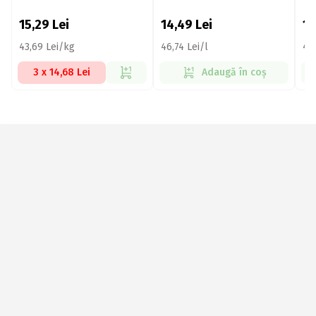
15,29
Lei
14,49
Lei
1
43,69 Lei/kg
46,74 Lei/l
46,
3 x 14,68 Lei
Adaugă în coș