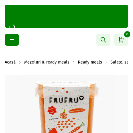
0
Acasă
Mezeluri & ready meals
Ready meals
Salate, sand