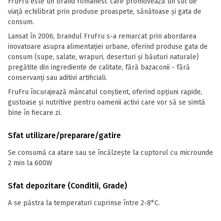
FruFru este un brand românesc care promovează un stil de
viață echilibrat prin produse proaspete, sănătoase și gata de
consum.
Lansat în 2006, brandul FruFru s-a remarcat prin abordarea
inovatoare asupra alimentației urbane, oferind produse gata de
consum (supe, salate, wrapuri, deserturi și băuturi naturale)
pregătite din ingrediente de calitate, fără bazaconii - fără
conservanți sau aditivi artificiali.
FruFru încurajează mâncatul conștient, oferind opțiuni rapide,
gustoase și nutritive pentru oamenii activi care vor să se simtă
bine în fiecare zi.
Sfat utilizare/preparare/gatire
Se consumă ca atare sau se încălzește la cuptorul cu microunde
2 min la 600W
Sfat depozitare (Conditii, Grade)
A se păstra la temperaturi cuprinse între 2-8°C.