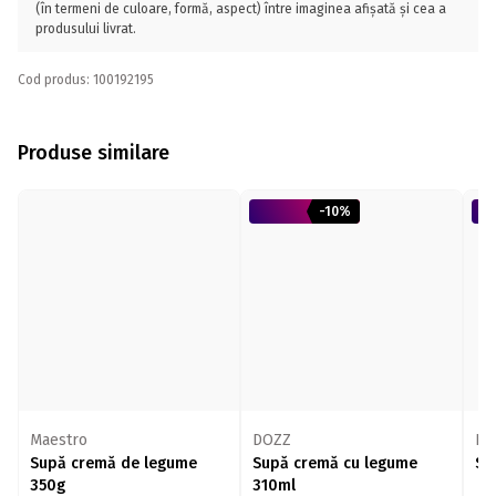
(în termeni de culoare, formă, aspect) între imaginea afișată și cea a
produsului livrat.
Cod produs: 100192195
Produse similare
-10%
Maestro
DOZZ
DO
Supă cremă de legume
Supă cremă cu legume
Su
350g
310ml