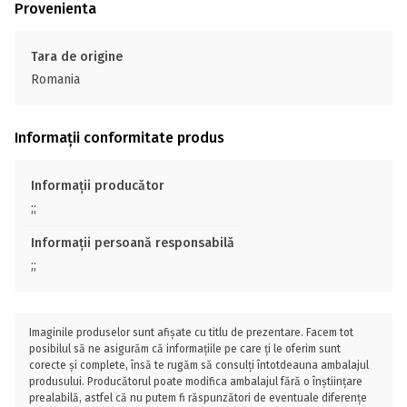
Provenienta
Tara de origine
Romania
Informații conformitate produs
Informații producător
;;
Informații persoană responsabilă
;;
Imaginile produselor sunt afișate cu titlu de prezentare. Facem tot
posibilul să ne asigurăm că informațiile pe care ți le oferim sunt
corecte și complete, însă te rugăm să consulți întotdeauna ambalajul
produsului. Producătorul poate modifica ambalajul fără o înștiințare
prealabilă, astfel că nu putem fi răspunzători de eventuale diferențe