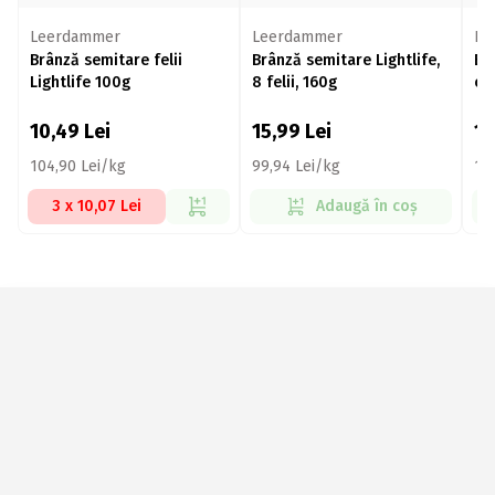
Leerdammer
Leerdammer
Le
Brânză semitare felii
Brânză semitare Lightlife,
Br
Lightlife 100g
8 felii, 160g
cr
10,49
Lei
15,99
Lei
1
104,90 Lei/kg
99,94 Lei/kg
10
3 x 10,07 Lei
Adaugă în coș