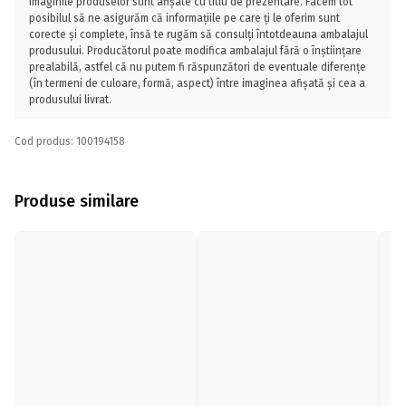
Imaginile produselor sunt afișate cu titlu de prezentare. Facem tot
posibilul să ne asigurăm că informațiile pe care ți le oferim sunt
corecte și complete, însă te rugăm să consulți întotdeauna ambalajul
produsului. Producătorul poate modifica ambalajul fără o înștiințare
prealabilă, astfel că nu putem fi răspunzători de eventuale diferențe
(în termeni de culoare, formă, aspect) între imaginea afișată și cea a
produsului livrat.
Cod produs: 100194158
Produse similare