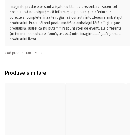
Imaginile produselor sunt afișate cu titlu de prezentare. Facem tot
posibilul să ne asigurăm că informațiile pe care ți le oferim sunt
corecte și complete, însă te rugăm să consulți întotdeauna ambalajul
produsului. Producătorul poate modifica ambalajul fără o înștiințare
prealabilă, astfel că nu putem fi răspunzători de eventuale diferențe
(în termeni de culoare, formă, aspect) între imaginea afișată și cea a
produsului livrat.
Cod produs: 100195000
Produse similare