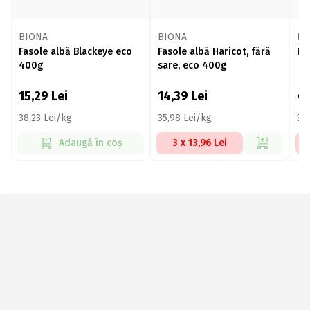
BIONA
BIONA
Da
Fasole albă Blackeye eco
Fasole albă Haricot, fără
Fa
400g
sare, eco 400g
15,29
Lei
14,39
Lei
4
38,23 Lei/kg
35,98 Lei/kg
30
Adaugă în coș
3 x 13,96 Lei