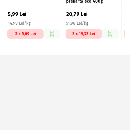
prefiartă eco 400g
5,99
Lei
20,79
Lei
4
14,98 Lei/kg
51,98 Lei/kg
30
3 x 5,69 Lei
3 x 19,33 Lei