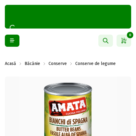
0
Acasă
Băcănie
Conserve
Conserve de legume