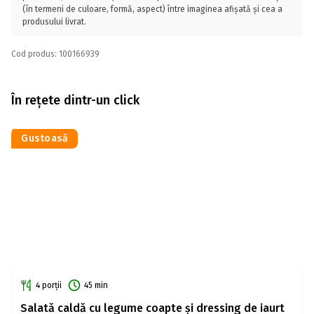
(în termeni de culoare, formă, aspect) între imaginea afișată și cea a
produsului livrat.
Cod produs: 100166939
În rețete dintr-un click
Gustoasă
4 porții
45 min
Salată caldă cu legume coapte și dressing de iaurt