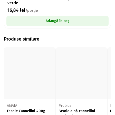
verde
16,84
lei
/porție
Adaugă în coș
Produse similare
AMATA
Probios
Da
Fasole Cannellini 400g
Fasole albă cannellini
Fa