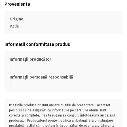
Provenienta
Origine
Italia
Informații conformitate produs
Informații producător
;;
Informații persoană responsabilă
;;
Imaginile produselor sunt afișate cu titlu de prezentare. Facem tot
posibilul să ne asigurăm că informațiile pe care ți le oferim sunt
corecte și complete, însă te rugăm să consulți întotdeauna ambalajul
produsului. Producătorul poate modifica ambalajul fără o înștiințare
prealabilă, astfel că nu putem fi răspunzători de eventuale diferențe