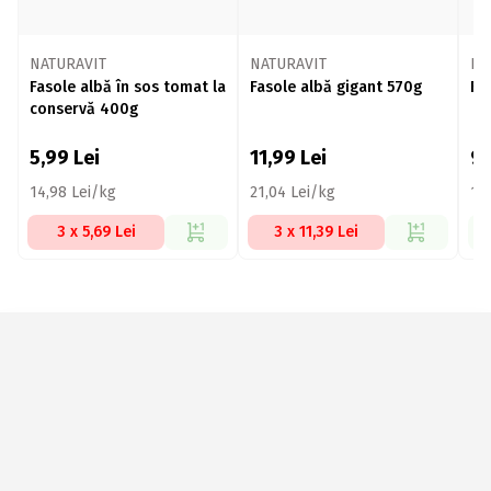
NATURAVIT
NATURAVIT
NA
Fasole albă în sos tomat la
Fasole albă gigant 570g
Fa
conservă 400g
5,99
Lei
11,99
Lei
9
14,98 Lei/kg
21,04 Lei/kg
16
3 x 5,69 Lei
3 x 11,39 Lei