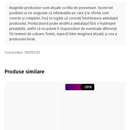
Imaginile produselor sunt afișate cu titlu de prezentare. Facem tot
posibilul să ne asigurăm că informațiile pe care ți le oferim sunt
corecte și complete, însă te rugăm să consulți întotdeauna ambalajul
produsului. Producătorul poate modifica ambalajul fără o înștiințare
prealabilă, astfel că nu putem fi răspunzători de eventuale diferențe
(în termeni de culoare, formă, aspect) între imaginea afișată și cea a
produsului livrat.
Cod produs: 100193133
Produse similare
-20%