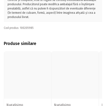
corecte și complete, însă te rugăm să consulți întotdeauna ambalajul
produsului. Producătorul poate modifica ambalajul fără o înștiințare
prealabilă, astfel că nu putem fi răspunzători de eventuale diferențe
(în termeni de culoare, formă, aspect) între imaginea afișată și cea a
produsului livrat.
Cod produs: 100205985
Produse similare
Nugatisimo
Nugatisimo
Nu