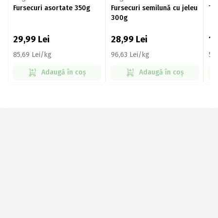
Fursecuri asortate 350g
Fursecuri semilună cu jeleu
Tu
300g
29,99
Lei
28,99
Lei
1
85,69 Lei/kg
96,63 Lei/kg
59
Adaugă în coș
Adaugă în coș