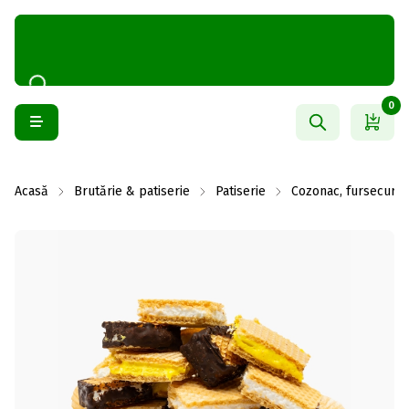
0
Acasă
Brutărie & patiserie
Patiserie
Cozonac, fursecuri ș