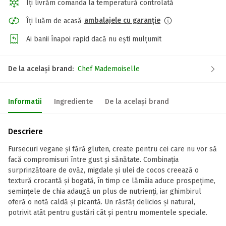
Îți livrăm comanda la temperatură controlată
ambalajele cu garanție
Îți luăm de acasă
Ai banii înapoi rapid dacă nu ești mulțumit
De la același brand:
Chef Mademoiselle
Informatii
Ingrediente
De la același brand
Descriere
Fursecuri vegane și fără gluten, create pentru cei care nu vor să
facă compromisuri între gust și sănătate. Combinația
surprinzătoare de ovăz, migdale și ulei de cocos creează o
textură crocantă și bogată, în timp ce lămâia aduce prospețime,
semințele de chia adaugă un plus de nutrienți, iar ghimbirul
oferă o notă caldă și picantă. Un răsfăț delicios și natural,
potrivit atât pentru gustări cât și pentru momentele speciale.