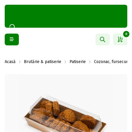
0
Acasă
Brutărie & patiserie
Patiserie
Cozonac, fursecuri ș