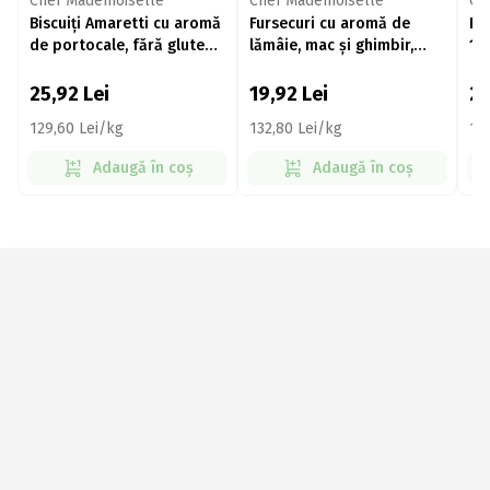
Chef Mademoiselle
Chef Mademoiselle
Ch
Biscuiți Amaretti cu aromă
Fursecuri cu aromă de
Fu
de portocale, fără gluten
lămâie, mac și ghimbir,
15
și lactoză 200g
fără gluten și lactoză 150g
25,92
Lei
19,92
Lei
2
129,60 Lei/kg
132,80 Lei/kg
18
Adaugă în coș
Adaugă în coș