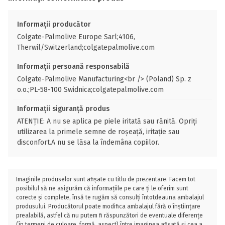
Informații producător
Colgate-Palmolive Europe Sarl;4106,
Therwil/Switzerland;colgatepalmolive.com
Informații persoană responsabilă
Colgate-Palmolive Manufacturing<br /> (Poland) Sp. z
o.o.;PL-58-100 Swidnica;colgatepalmolive.com
Informații siguranță produs
ATENȚIE: A nu se aplica pe piele iritată sau rănită. Opriți
utilizarea la primele semne de roșeață, iritație sau
disconfort.A nu se lăsa la îndemâna copiilor.
Imaginile produselor sunt afișate cu titlu de prezentare. Facem tot
posibilul să ne asigurăm că informațiile pe care ți le oferim sunt
corecte și complete, însă te rugăm să consulți întotdeauna ambalajul
produsului. Producătorul poate modifica ambalajul fără o înștiințare
prealabilă, astfel că nu putem fi răspunzători de eventuale diferențe
(în termeni de culoare, formă, aspect) între imaginea afișată și cea a