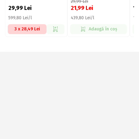
Active Foam 50ml
Freshness Pearls 50ml
Ba
29,99
Lei
As
29,99
Lei
21,99
Lei
1
599,80 Lei/l
439,80 Lei/l
194
3 x 28,49 Lei
Adaugă în coș