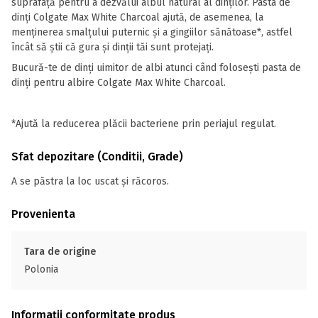
suprafață pentru a dezvălui albul natural al dinților. Pasta de
dinți Colgate Max White Charcoal ajută, de asemenea, la
menținerea smalțului puternic și a gingiilor sănătoase*, astfel
încât să știi că gura și dinții tăi sunt protejați.
Bucură-te de dinți uimitor de albi atunci când folosești pasta de
dinți pentru albire Colgate Max White Charcoal.
*Ajută la reducerea plăcii bacteriene prin periajul regulat.
Sfat depozitare (Conditii, Grade)
A se păstra la loc uscat și răcoros.
Provenienta
Tara de origine
Polonia
Informații conformitate produs