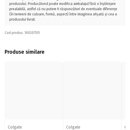
produsului. Producătorul poate modifica ambalajul fără o înștiințare
prealabilă, astfel că nu putem fi răspunzători de eventuale diferențe
(în termeni de culoare, formă, aspect) între imaginea afișată și cea a
produsului livrat.
Cod produs: 100207551
Produse similare
Colgate
Colgate
Co