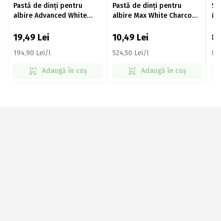
Pastă de dinți pentru
Pastă de dinți pentru
Se
albire Advanced White
albire Max White Charcoal
Ma
Baking Soda & Volcanic
20ml
Ash 100ml
19,49
Lei
10,49
Lei
8
194,90 Lei/l
524,50 Lei/l
89
Adaugă în coș
Adaugă în coș