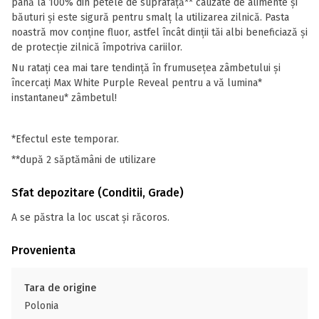
până la 100% din petele de suprafață** cauzate de alimente și
băuturi și este sigură pentru smalț la utilizarea zilnică. Pasta
noastră mov conține fluor, astfel încât dinții tăi albi beneficiază și
de protecție zilnică împotriva cariilor.
Nu ratați cea mai tare tendință în frumusețea zâmbetului și
încercați Max White Purple Reveal pentru a vă lumina*
instantaneu* zâmbetul!
*Efectul este temporar.
**după 2 săptămâni de utilizare
Sfat depozitare (Conditii, Grade)
A se păstra la loc uscat și răcoros.
Provenienta
Tara de origine
Polonia