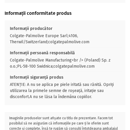
Informații conformitate produs
Informații producător
Colgate-Palmolive Europe Sarl;4106,
Therwil/Switzerland;colgatepalmolive.com
Informații persoană responsabilă
Colgate-Palmolive Manufacturing<br /> (Poland) Sp. z
o.o.;PL-58-100 Swidnica;colgatepalmolive.com
Informații siguranță produs
ATENȚIE: A nu se aplica pe piele iritată sau rănită. Opriți
utilizarea la primele semne de roșeață, iritație sau
disconfort.A nu se lăsa la îndemâna copiilor.
Imaginile produselor sunt afișate cu titlu de prezentare. Facem tot
posibilul să ne asigurăm că informațiile pe care ți le oferim sunt
corecte și complete, însă te rugăm să consulți întotdeauna ambalajul