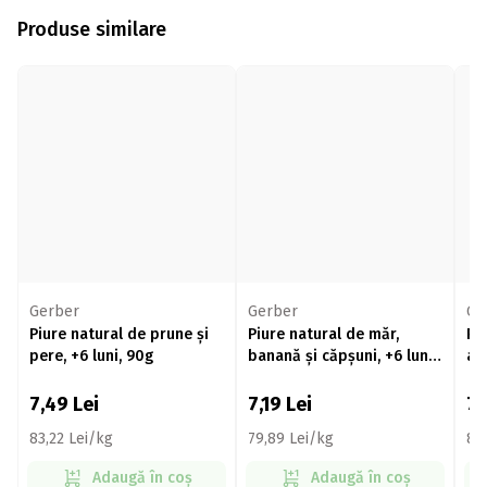
Produse similare
Gerber
Gerber
Ge
Piure natural de prune și
Piure natural de măr,
Pi
pere, +6 luni, 90g
banană și căpșuni, +6 luni,
afi
90g
90
7,49
Lei
7,19
Lei
7
83,22 Lei/kg
79,89 Lei/kg
83
Adaugă în coș
Adaugă în coș