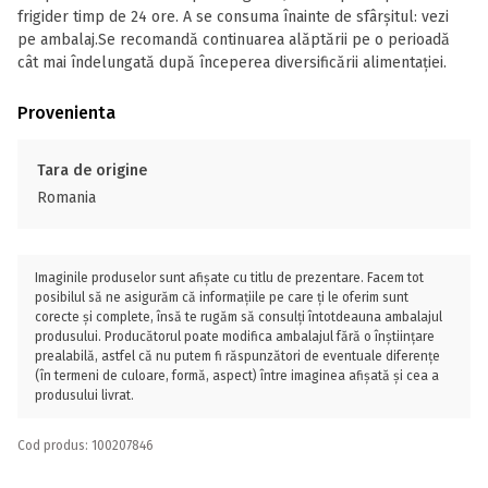
frigider timp de 24 ore. A se consuma înainte de sfârșitul: vezi
pe ambalaj.Se recomandă continuarea alăptării pe o perioadă
cât mai îndelungată după începerea diversificării alimentației.
Provenienta
Tara de origine
Romania
Imaginile produselor sunt afișate cu titlu de prezentare. Facem tot
posibilul să ne asigurăm că informațiile pe care ți le oferim sunt
corecte și complete, însă te rugăm să consulți întotdeauna ambalajul
produsului. Producătorul poate modifica ambalajul fără o înștiințare
prealabilă, astfel că nu putem fi răspunzători de eventuale diferențe
(în termeni de culoare, formă, aspect) între imaginea afișată și cea a
produsului livrat.
Cod produs: 100207846