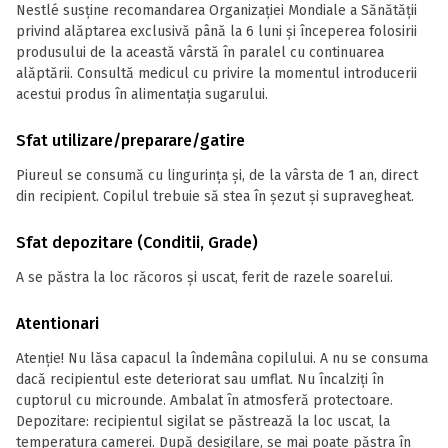
Nestlé susține recomandarea Organizației Mondiale a Sănătății
privind alăptarea exclusivă până la 6 luni și începerea folosirii
produsului de la această vârstă în paralel cu continuarea
alăptării. Consultă medicul cu privire la momentul introducerii
acestui produs în alimentația sugarului.
Sfat utilizare/preparare/gatire
Piureul se consumă cu lingurința și, de la vârsta de 1 an, direct
din recipient. Copilul trebuie să stea în șezut și supravegheat.
Sfat depozitare (Conditii, Grade)
A se păstra la loc răcoros și uscat, ferit de razele soarelui.
Atentionari
Atenție! Nu lăsa capacul la îndemâna copilului. A nu se consuma
dacă recipientul este deteriorat sau umflat. Nu încalziți în
cuptorul cu microunde. Ambalat în atmosferă protectoare.
Depozitare: recipientul sigilat se păstrează la loc uscat, la
temperatura camerei. După desigilare, se mai poate păstra în