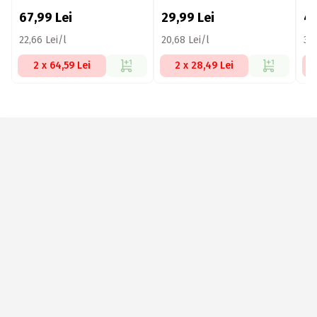
Baby, 60 spălări, 3l
Baby 0+ luni, 16 spălări,
1.45l
67,99
Lei
29,99
Lei
4
22,66 Lei/l
20,68 Lei/l
30,
2 x 64,59 Lei
2 x 28,49 Lei