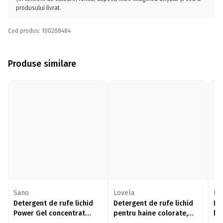
produsului livrat.
Cod produs: 100208484
Produse similare
Sano
Lovela
Fr
Detergent de rufe lichid
Detergent de rufe lichid
De
Power Gel concentrat
pentru haine colorate,
beb