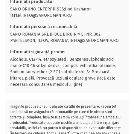
Informații producător
SANO BRUNO ENTERPRISES;Hod Hasharon,
Israel;INFO@SANOROMANIA.RO
Informații persoană responsabilă
SANO ROMANIA SRL;B-DUL BIRUINEI NR. 362,
PANTELIMON, ILFOV, ROMANIA;INFO@SANOROMANIA.RO
Informații siguranță produs
Alcohols, C12-14, ethoxylated , Benzenesulphonic acid,
mono-C10-16-alkyl derivs., compds. with ethanolamine,
Sodium laurylether (2 EO) sulphate<br /> Provoacă
iritarea pielii. Provoacă leziuni oculare grave.Dacă este
necesară consultarea medicului, țineț
Imaginile produselor sunt afișate cu titlu de prezentare. Facem tot
posibilul să ne asigurăm că informațiile pe care ți le oferim sunt
corecte și complete, însă te rugăm să consulți întotdeauna ambalajul
produsului. Producătorul poate modifica ambalajul fără o înștiințare
prealabilă, astfel că nu putem fi răspunzători de eventuale diferențe
(în termeni de culoare, formă, aspect) între imaginea afișată și cea a