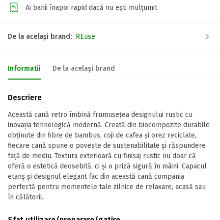
Ai banii înapoi rapid dacă nu ești mulțumit
De la același brand:
REuse
Informatii
De la același brand
Descriere
Această cană retro îmbină frumusețea designului rustic cu
inovația tehnologică modernă. Creată din biocompozite durabile
obținute din fibre de bambus, coji de cafea și orez reciclate,
fiecare cană spune o poveste de sustenabilitate și răspundere
față de mediu. Textura exterioară cu finisaj rustic nu doar că
oferă o estetică deosebită, ci și o priză sigură în mâini. Capacul
etanș și designul elegant fac din această cană compania
perfectă pentru momentele tale zilnice de relaxare, acasă sau
în călătorii.
Sfat utilizare/preparare/gatire