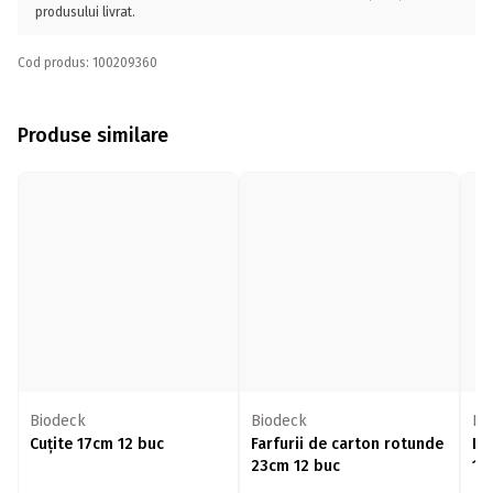
produsului livrat.
Cod produs: 100209360
Produse similare
Biodeck
Biodeck
Bi
Cuțite 17cm 12 buc
Farfurii de carton rotunde
Li
23cm 12 buc
10