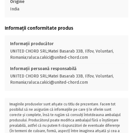
Origine
India
Informații conformitate produs
Informații producător
UNITED CHORD SRL;Matei Basarab 33B, Ilfov, Voluntari,
Romania;raluca.cakici@united-chord.com
Informații persoană responsabilă
UNITED CHORD SRL;Matei Basarab 33B, Ilfov, Voluntari,
Romania;raluca.cakici@united-chord.com
Imaginile produselor sunt afișate cu titlu de prezentare. Facem tot
posibilul să ne asigurăm că informațiile pe care ți le oferim sunt
corecte și complete, însă te rugăm să consulți întotdeauna ambalajul
produsului. Producătorul poate modifica ambalajul fără o înștiințare
prealabilă, astfel că nu putem fi răspunzători de eventuale diferențe
(în termeni de culoare, formă, aspect) între imaginea afișată și cea a