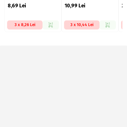
8,69
Lei
10,99
Lei
2
3 x 8,26 Lei
3 x 10,44 Lei