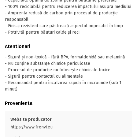
- Capacitate optimă de 250ml pentru băuturile preferate
- 100% reciclabilă pentru reducerea impactului asupra mediului
- Amprenta redusă de carbon prin procesul de producție
responsabil
- Finisaj rezistent care păstrează aspectul impecabil în timp
- Potrivită pentru băuturi calde și reci
Atentionari
- Sigură și non-toxică - fără BPA, formaldehidă sau melamină
- Nu conține substanțe chimice periculoase
- Procesul de producție nu folosește chimicale toxice
- Sigură pentru contactul cu alimentele
- Recomandat pentru încălzirea rapidă în microunde (sub 1
minut)
Provenienta
Website producator
https://www.frenvi.eu