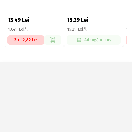
14
13,49
Lei
15,29
Lei
9
13,49 Lei/l
15,29 Lei/l
9,9
3 x 12,82 Lei
Adaugă în coș