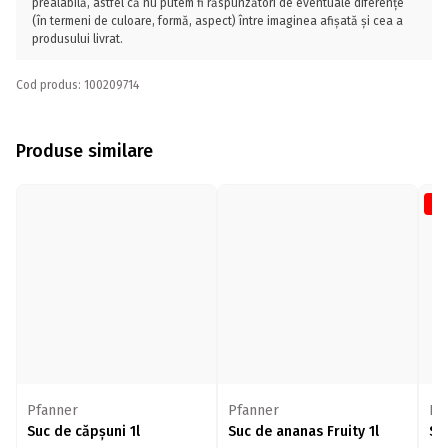
prealabilă, astfel că nu putem fi răspunzători de eventuale diferențe
(în termeni de culoare, formă, aspect) între imaginea afișată și cea a
produsului livrat.
Cod produs: 100209714
Produse similare
-3
Pfanner
Pfanner
Pf
Suc de căpșuni 1l
Suc de ananas Fruity 1l
Su