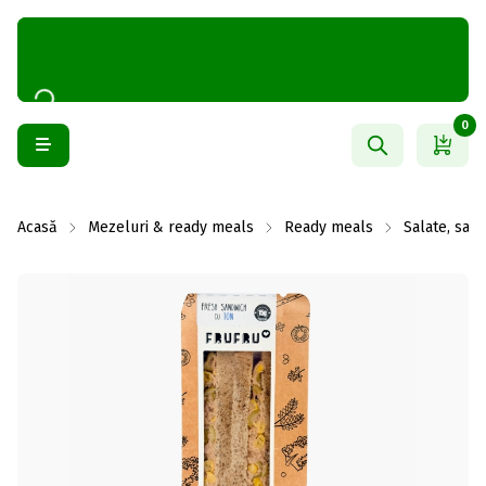
0
Acasă
Mezeluri & ready meals
Ready meals
Salate, sand