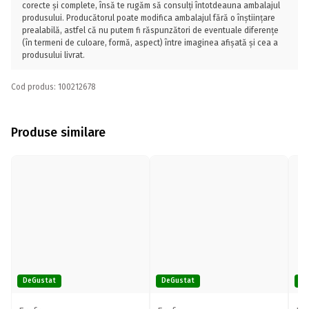
corecte și complete, însă te rugăm să consulți întotdeauna ambalajul
produsului. Producătorul poate modifica ambalajul fără o înștiințare
prealabilă, astfel că nu putem fi răspunzători de eventuale diferențe
(în termeni de culoare, formă, aspect) între imaginea afișată și cea a
produsului livrat.
Cod produs: 100212678
Produse similare
DeGustat
DeGustat
De