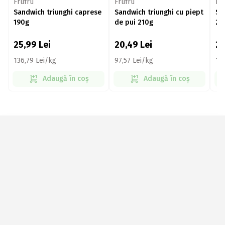
Frufru
Frufru
Fr
Sandwich triunghi caprese
Sandwich triunghi cu piept
Sa
190g
de pui 210g
20
25,99
Lei
20,49
Lei
2
136,79 Lei/kg
97,57 Lei/kg
14
Adaugă în coș
Adaugă în coș