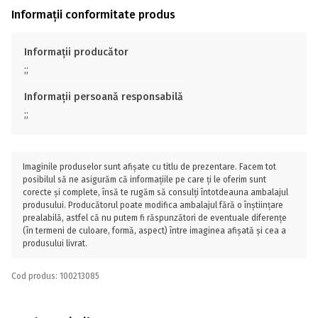
Informații conformitate produs
Informații producător
;;
Informații persoană responsabilă
;;
Imaginile produselor sunt afișate cu titlu de prezentare. Facem tot
posibilul să ne asigurăm că informațiile pe care ți le oferim sunt
corecte și complete, însă te rugăm să consulți întotdeauna ambalajul
produsului. Producătorul poate modifica ambalajul fără o înștiințare
prealabilă, astfel că nu putem fi răspunzători de eventuale diferențe
(în termeni de culoare, formă, aspect) între imaginea afișată și cea a
produsului livrat.
Cod produs: 100213085