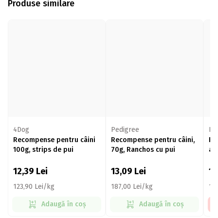
Produse similare
4Dog
Pedigree
Pe
Recompense pentru câini
Recompense pentru câini,
Re
100g, strips de pui
70g, Ranchos cu pui
adu
ar
12,39
Lei
13,09
Lei
1
123,90 Lei/kg
187,00 Lei/kg
10
Adaugă în coș
Adaugă în coș