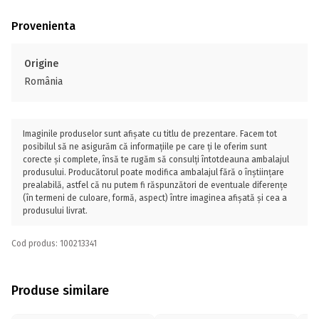
Provenienta
Origine
România
Imaginile produselor sunt afișate cu titlu de prezentare. Facem tot
posibilul să ne asigurăm că informațiile pe care ți le oferim sunt
corecte și complete, însă te rugăm să consulți întotdeauna ambalajul
produsului. Producătorul poate modifica ambalajul fără o înștiințare
prealabilă, astfel că nu putem fi răspunzători de eventuale diferențe
(în termeni de culoare, formă, aspect) între imaginea afișată și cea a
produsului livrat.
Cod produs: 100213341
Produse similare