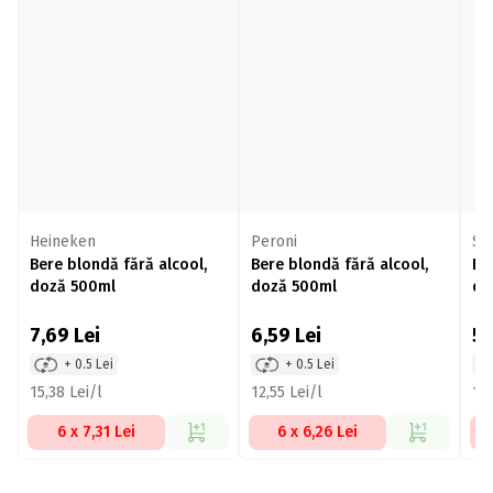
Heineken
Peroni
St
Bere blondă fără alcool,
Bere blondă fără alcool,
Be
doză 500ml
doză 500ml
do
7,69
Lei
6,59
Lei
5
+ 0.5 Lei
+ 0.5 Lei
15,38 Lei/l
12,55 Lei/l
11,
6 x 7,31 Lei
6 x 6,26 Lei