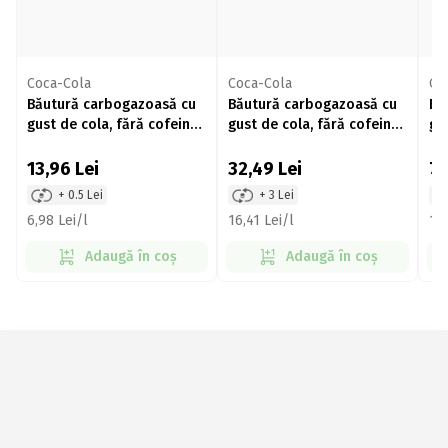
Coca-Cola
Coca-Cola
Co
Băutură carbogazoasă cu
Băutură carbogazoasă cu
Bă
gust de cola, fără cofeină,
gust de cola, fără cofeină,
gu
zero zahăr, 2l
zero zahăr, doză 6x330ml
ze
13,96
Lei
32,49
Lei
7,
+ 0.5 Lei
+ 3 Lei
6,98 Lei/l
16,41 Lei/l
14,
Adaugă în coș
Adaugă în coș