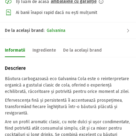
ambalajele cu garanție
Îți luăm de acasă
Ai banii înapoi rapid dacă nu ești mulțumit
De la același brand:
Galvanina
Informatii
Ingrediente
De la același brand
Descriere
Băutura carbogazoasă eco Galvanina Cola este o reinterpretare
organică a gustului clasic de cola, oferind o experiență
echilibrată, răcoritoare și potrivită pentru orice moment al zilei.
Efervescența fină și persistentă îi accentuează prospețimea,
transformând fiecare înghițitură într-o băutură plăcută și
revigorantă.
Are un profil aromatic clasic, cu note dulci și ușor condimentate,
fiind potrivită atât consumului simplu, cât și ca mixer pentru
cocktailuri și long drinks. Se combină excelent cu băuturi