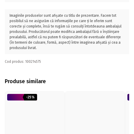
Imaginile produselor sunt afișate cu titlu de prezentare. Facem tot
posibilul să ne asigurăm că informațiile pe care ți le oferim sunt
corecte și complete, însă te rugăm să consulți întotdeauna ambalajul
produsului. Producătorul poate modifica ambalajul fără o înștiințare
prealabilă, astfel că nu putem fi răspunzători de eventuale diferențe
(în termeni de culoare, formă, aspect) între imaginea afișată și cea a
produsului livrat.
Cod produs: 100214575
Produse similare
-25%