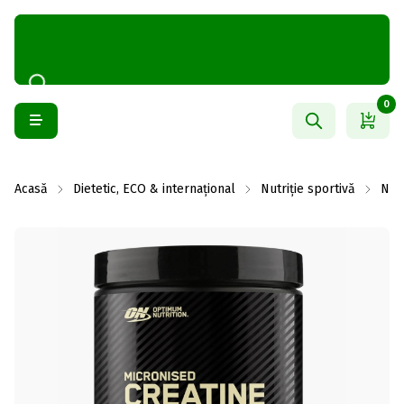
0
Acasă
Dietetic, ECO & internațional
Nutriție sportivă
Nutr