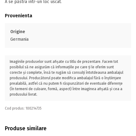
A se păstra într-un loc uscat.
Provenienta
Origine
Germania
Imaginile produselor sunt afișate cu titlu de prezentare. Facem tot
posibilul să ne asigurăm că informațiile pe care ți le oferim sunt
corecte și complete, însă te rugăm să consulți întotdeauna ambalajul
produsului. Producătorul poate modifica ambalajul fără o înștiințare
prealabilă, astfel că nu putem fi răspunzători de eventuale diferențe
(în termeni de culoare, formă, aspect) între imaginea afișată și cea a
produsului livrat.
Cod produs: 100214735
Produse similare