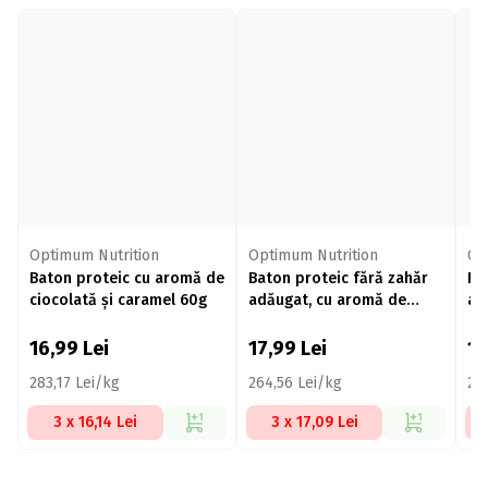
Optimum Nutrition
Optimum Nutrition
Op
Baton proteic cu aromă de
Baton proteic fără zahăr
Ba
ciocolată și caramel 60g
adăugat, cu aromă de
ad
caramel sărat 68g
ci
cr
16,99
Lei
17,99
Lei
1
283,17 Lei/kg
264,56 Lei/kg
25
3 x 16,14 Lei
3 x 17,09 Lei