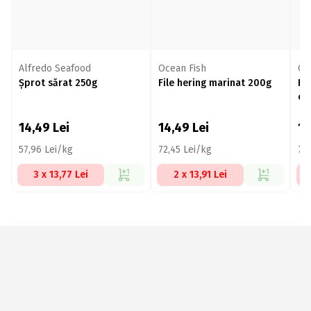
Alfredo Seafood
Ocean Fish
Oc
Șprot sărat 250g
File hering marinat 200g
Fi
cl
14,49
Lei
14,49
Lei
1
57,96 Lei/kg
72,45 Lei/kg
72
3 x 13,77 Lei
2 x 13,91 Lei