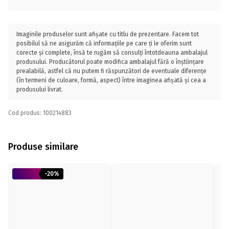
Imaginile produselor sunt afișate cu titlu de prezentare. Facem tot
posibilul să ne asigurăm că informațiile pe care ți le oferim sunt
corecte și complete, însă te rugăm să consulți întotdeauna ambalajul
produsului. Producătorul poate modifica ambalajul fără o înștiințare
prealabilă, astfel că nu putem fi răspunzători de eventuale diferențe
(în termeni de culoare, formă, aspect) între imaginea afișată și cea a
produsului livrat.
Cod produs: 100214883
Produse similare
-20%