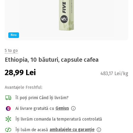
Nou
5 to go
Ethiopia, 10 băuturi, capsule cafea
28,99
Lei
483,17 Lei/kg
Avantajele Freshful:
Îl poți primi Când îți livrăm?
Genius
Ai livrare gratuită cu
Îți livrăm comanda la temperatură controlată
ambalajele cu garanție
Îți luăm de acasă