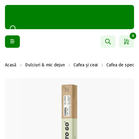
0
Acasă
Dulciuri & mic dejun
Cafea și ceai
Cafea de special