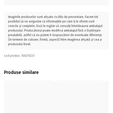
Imaginile produselor sunt afișate cu titlu de prezentare. Facem tot
posibilul să ne asigurăm că informațiile pe care ți le oferim sunt
corecte și complete, însă te rugăm să consulți întotdeauna ambalajul
produsului. Producătorul poate modifica ambalajul fără o înștiințare
prealabilă, astfel că nu putem fi răspunzători de eventuale diferențe
(în termeni de culoare, formă, aspect) între imaginea afișată și cea a
produsului livrat.
Cod produs: 100215221
Produse similare