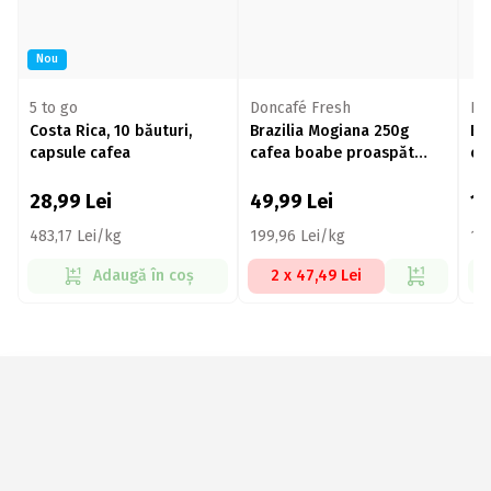
Nou
5 to go
Doncafé Fresh
BE
Costa Rica, 10 băuturi,
Brazilia Mogiana 250g
Bu
capsule cafea
cafea boabe proaspăt
ca
prăjite
28,99
Lei
49,99
Lei
1
483,17 Lei/kg
199,96 Lei/kg
12
Adaugă în coș
2 x 47,49 Lei