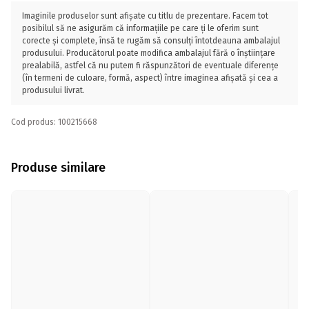
Imaginile produselor sunt afișate cu titlu de prezentare. Facem tot
posibilul să ne asigurăm că informațiile pe care ți le oferim sunt
corecte și complete, însă te rugăm să consulți întotdeauna ambalajul
produsului. Producătorul poate modifica ambalajul fără o înștiințare
prealabilă, astfel că nu putem fi răspunzători de eventuale diferențe
(în termeni de culoare, formă, aspect) între imaginea afișată și cea a
produsului livrat.
Cod produs: 100215668
Produse similare