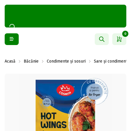
0
Acasă
Băcănie
Condimente și sosuri
Sare și condimente