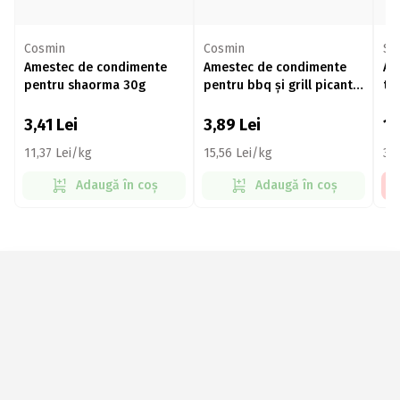
Cosmin
Cosmin
So
Amestec de condimente
Amestec de condimente
Am
pentru shaorma 30g
pentru bbq și grill picant
tu
mediu 25g
3,41
Lei
3,89
Lei
1
11,37 Lei/kg
15,56 Lei/kg
34
Adaugă în coș
Adaugă în coș