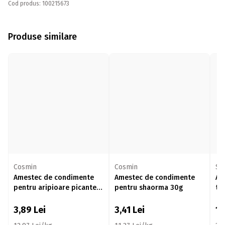
Cod produs: 100215673
Produse similare
Cosmin
Cosmin
So
Amestec de condimente
Amestec de condimente
Am
pentru aripioare picante
pentru shaorma 30g
tu
30g
3,89
Lei
3,41
Lei
1