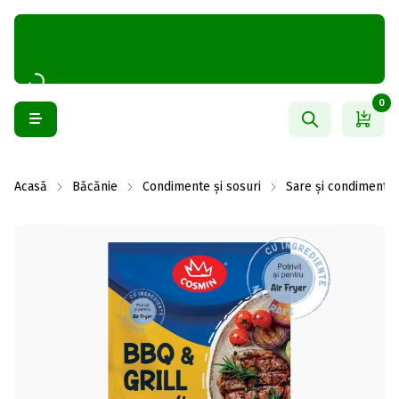
0
Acasă
Băcănie
Condimente și sosuri
Sare și condimente