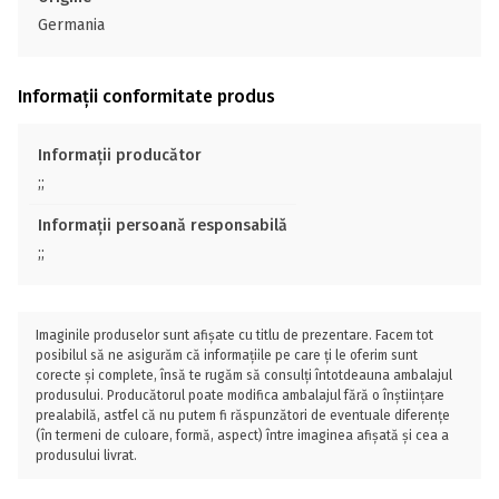
Germania
Informații conformitate produs
Informații producător
;;
Informații persoană responsabilă
;;
Imaginile produselor sunt afișate cu titlu de prezentare. Facem tot
posibilul să ne asigurăm că informațiile pe care ți le oferim sunt
corecte și complete, însă te rugăm să consulți întotdeauna ambalajul
produsului. Producătorul poate modifica ambalajul fără o înștiințare
prealabilă, astfel că nu putem fi răspunzători de eventuale diferențe
(în termeni de culoare, formă, aspect) între imaginea afișată și cea a
produsului livrat.