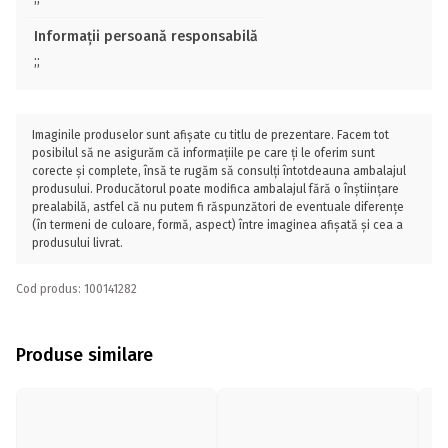
Informații persoană responsabilă
;;
Imaginile produselor sunt afișate cu titlu de prezentare. Facem tot
posibilul să ne asigurăm că informațiile pe care ți le oferim sunt
corecte și complete, însă te rugăm să consulți întotdeauna ambalajul
produsului. Producătorul poate modifica ambalajul fără o înștiințare
prealabilă, astfel că nu putem fi răspunzători de eventuale diferențe
(în termeni de culoare, formă, aspect) între imaginea afișată și cea a
produsului livrat.
Cod produs: 100141282
Produse similare