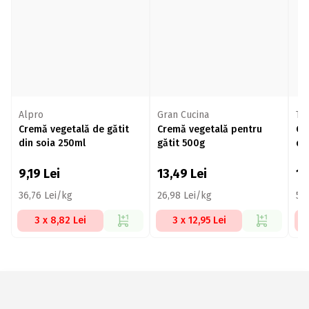
Alpro
Gran Cucina
Th
Cremă vegetală de gătit
Cremă vegetală pentru
Cr
din soia 250ml
gătit 500g
di
fă
9,19
Lei
13,49
Lei
11
36,76 Lei/kg
26,98 Lei/kg
59,
3 x 8,82 Lei
3 x 12,95 Lei