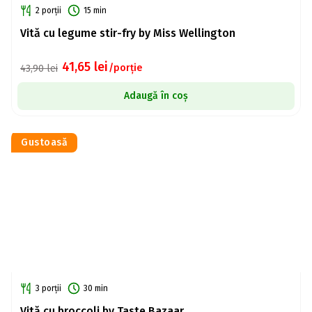
2 porții
15 min
Vită cu legume stir-fry by Miss Wellington
41,65
lei
/porție
43,90
lei
Adaugă în coș
Gustoasă
3 porții
30 min
Vită cu broccoli by Taste Bazaar