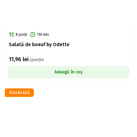
8 porții
110 min
Salată de boeuf by Odette
11,96
lei
/porție
Adaugă în coș
Gustoasă