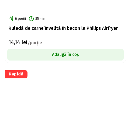
6 porții
55 min
Ruladă de carne învelită în bacon la Philips Airfryer
14,14
lei
/porție
Adaugă în coș
Rapidă