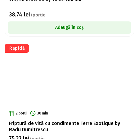
38,74
lei
/porție
Adaugă în coș
Rapidă
2 porții
30 min
Friptură de vită cu condimente Terre Exotique by
Radu Dumitrescu
75,32
lei
/porție