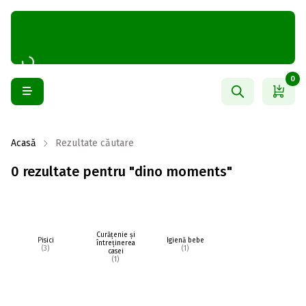
0
Acasă
Rezultate căutare
0 rezultate pentru "dino moments"
Curățenie și
Pisici
Igienă bebe
întreținerea
(3)
(1)
casei
(1)