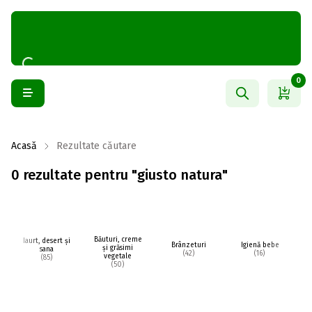
0
Acasă
Rezultate căutare
0 rezultate pentru "giusto natura"
Băuturi, creme
Iaurt, desert și
Brânzeturi
Igienă bebe
și grăsimi
sana
fr
(42)
(16)
vegetale
(85)
(50)