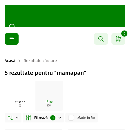
0
Acasă
Rezultate căutare
5 rezultate pentru "mamapan"
Patiserie
Pâine
(6)
(5)
Filtrează
Made in Ro
1