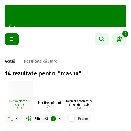
0
Acasă
Rezultate căutare
14 rezultate pentru "masha"
Demachiante și
Dermatocosmetice
Îngrijirea părului
creme
și parafarmacie
(12)
(14)
(4)
Filtrează
Promo
1