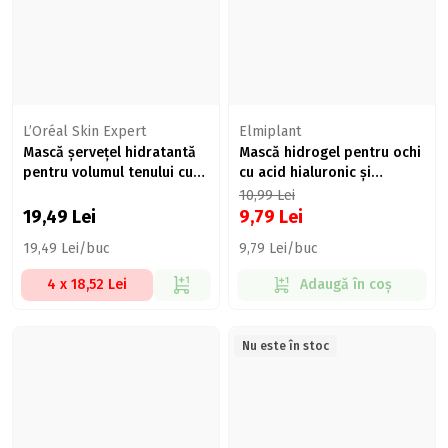
L’Oréal Skin Expert
Elmiplant
Mască șervețel hidratantă
Mască hidrogel pentru ochi
pentru volumul tenului cu
cu acid hialuronic și
efect antirid, Hyaluron
proteine aurii, Hyaluronic
10,99
Lei
Specialist,30g
Gold
19,49
Lei
9,79
Lei
19,49 Lei/buc
9,79 Lei/buc
4 x 18,52 Lei
Adaugă în coș
Nu este în stoc