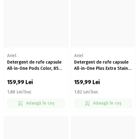
Ariel
Ariel
Detergent de rufe capsule
Detergent de rufe capsule
All-in-One Pods Color, 85
All-in-One Plus Extra Stain
spălări, 85 buc
Removal, 88 spălări, 88 buc
159,99
Lei
159,99
Lei
1,88 Lei/buc
1,82 Lei/buc
Adaugă în coș
Adaugă în coș