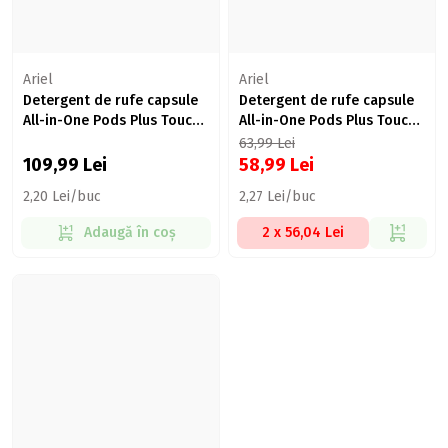
Ariel
Ariel
Detergent de rufe capsule
Detergent de rufe capsule
All-in-One Pods Plus Touch
All-in-One Pods Plus Touch
of Lenor, 50 spălări, 50 buc
of Lenor, 26 spălări, 26 buc
63,99
Lei
109,99
Lei
58,99
Lei
2,20 Lei/buc
2,27 Lei/buc
Adaugă în coș
2 x 56,04 Lei