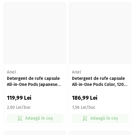
Ariel
Ariel
Detergent de rufe capsule
Detergent de rufe capsule
All-in-One Pods Japanese
All-in-One Pods Color, 120
Blossom, 60 spălări
spălări, 120 buc
119,99
Lei
186,99
Lei
2,00 Lei/buc
1,56 Lei/buc
Adaugă în coș
Adaugă în coș