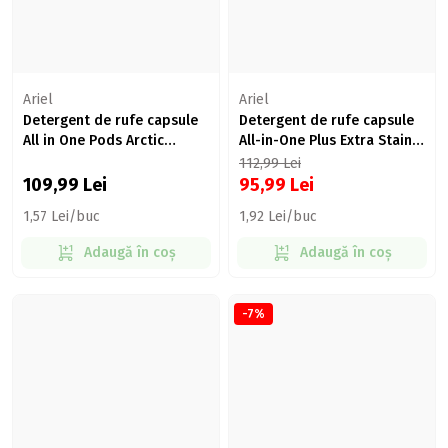
Ariel
Ariel
Detergent de rufe capsule
Detergent de rufe capsule
All in One Pods Arctic
All-in-One Plus Extra Stain
Edition Color, 70 spălări, 70
Removal, 50 spălări, 50 buc
112,99
Lei
buc
109,99
Lei
95,99
Lei
1,57 Lei/buc
1,92 Lei/buc
Adaugă în coș
Adaugă în coș
-7%