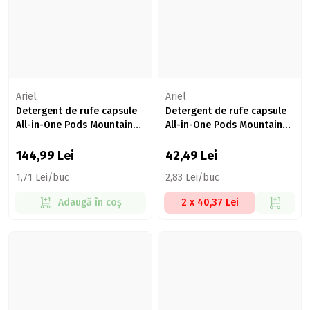
Ariel
Ariel
Detergent de rufe capsule
Detergent de rufe capsule
All-in-One Pods Mountain
All-in-One Pods Mountain
Spring, 85 spălări, 85 buc
Spring, 15 spălări, 15 buc
144,99
Lei
42,49
Lei
1,71 Lei/buc
2,83 Lei/buc
Adaugă în coș
2 x 40,37 Lei