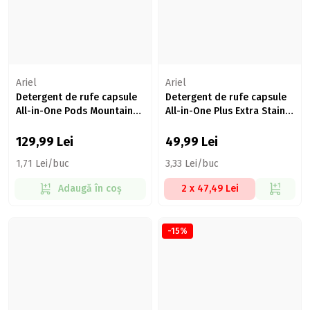
Ariel
Ariel
Detergent de rufe capsule
Detergent de rufe capsule
All-in-One Pods Mountain
All-in-One Plus Extra Stain
Spring, 76 spălări, 76 buc
Removal, 15 spălări, 15 buc
129,99
Lei
49,99
Lei
1,71 Lei/buc
3,33 Lei/buc
Adaugă în coș
2 x 47,49 Lei
-15%