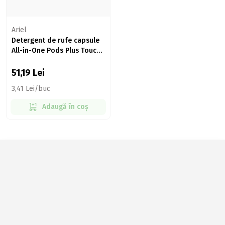
Ariel
Detergent de rufe capsule
All-in-One Pods Plus Touch
of Lenor, 15 spălări, 15 buc
51,19
Lei
3,41 Lei/buc
Adaugă în coș