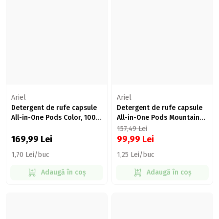
Ariel
Ariel
Detergent de rufe capsule
Detergent de rufe capsule
All-in-One Pods Color, 100
All-in-One Pods Mountain
spălări, 100 buc
Spring, 80 spălări, 80 buc
157,49
Lei
169,99
Lei
99,99
Lei
1,70 Lei/buc
1,25 Lei/buc
Adaugă în coș
Adaugă în coș