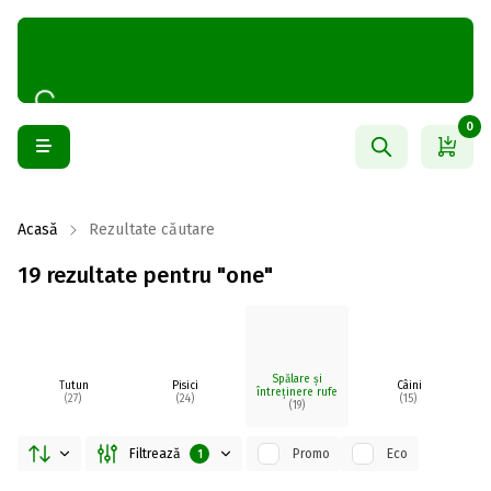
0
Acasă
Rezultate căutare
19 rezultate pentru "one"
Spălare și
Tutun
Pisici
Câini
întreținere rufe
(27)
(24)
(15)
(19)
Filtrează
Promo
Eco
1