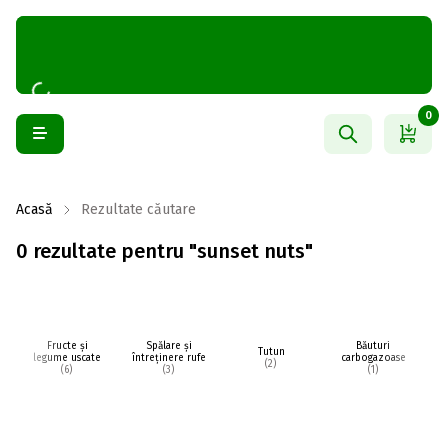
0
Acasă
Rezultate căutare
0 rezultate pentru "sunset nuts"
Fructe și
Spălare și
Băuturi
Tutun
legume uscate
întreținere rufe
carbogazoase
(2)
(6)
(3)
(1)