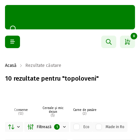
0
Acasă
Rezultate căutare
10 rezultate pentru "topoloveni"
Cereale și mic
Conserve
Carne de pasăre
dejun
(12)
(2)
(5)
Filtrează
Eco
Made in Ro
1