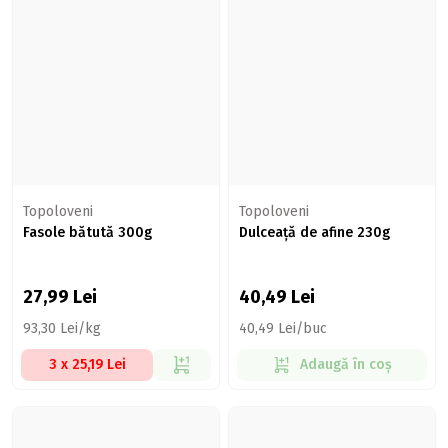
Topoloveni
Topoloveni
Fasole bătută 300g
Dulceață de afine 230g
27,99
Lei
40,49
Lei
93,30 Lei/kg
40,49 Lei/buc
3 x 25,19 Lei
Adaugă în coș