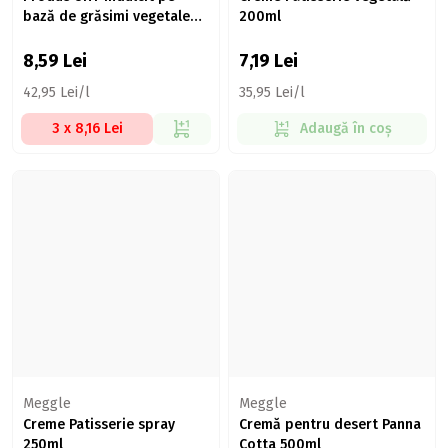
bază de grăsimi vegetale
200ml
200ml
8,59
Lei
7,19
Lei
42,95 Lei/l
35,95 Lei/l
3 x 8,16 Lei
Adaugă în coș
Meggle
Meggle
Creme Patisserie spray
Cremă pentru desert Panna
250ml
Cotta 500ml