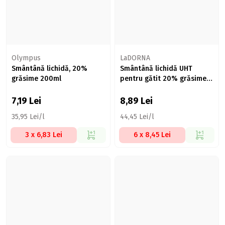
Olympus
LaDORNA
Smântână lichidă, 20%
Smântână lichidă UHT
grăsime 200ml
pentru gătit 20% grăsime
200ml
7,19
Lei
8,89
Lei
35,95 Lei/l
44,45 Lei/l
3 x 6,83 Lei
6 x 8,45 Lei