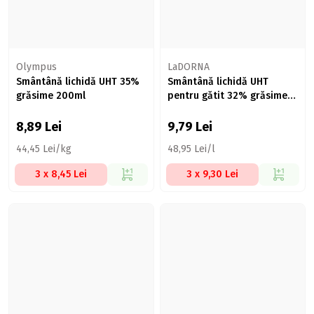
Olympus
LaDORNA
Smântână lichidă UHT 35%
Smântână lichidă UHT
grăsime 200ml
pentru gătit 32% grăsime
200ml
8,89
Lei
9,79
Lei
44,45 Lei/kg
48,95 Lei/l
3 x 8,45 Lei
3 x 9,30 Lei