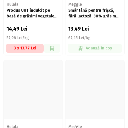
Hulala
Meggle
Produs UHT îndulcit pe
Smântână pentru frișcă,
bază de grăsimi vegetale,
fără lactoză, 30% grăsime,
spray 250g
200ml
14,49
Lei
13,49
Lei
57,96 Lei/kg
67,45 Lei/kg
3 x 13,77 Lei
Adaugă în coș
Hulala
Meggle