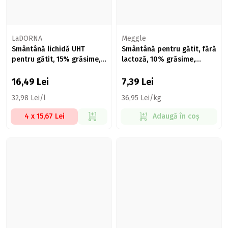
LaDORNA
Meggle
Smântână lichidă UHT
Smântână pentru gătit, fără
pentru gătit, 15% grăsime,
lactoză, 10% grăsime,
500ml
200ml
16,49
Lei
7,39
Lei
32,98 Lei/l
36,95 Lei/kg
4 x 15,67 Lei
Adaugă în coș