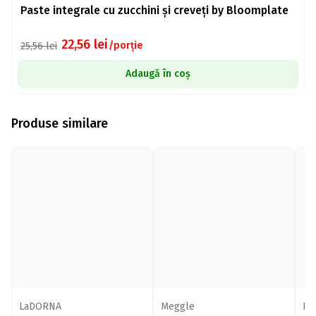
Paste integrale cu zucchini și creveți by Bloomplate
22,56
lei
/porție
25,56
lei
Adaugă în coș
Produse similare
LaDORNA
Meggle
La