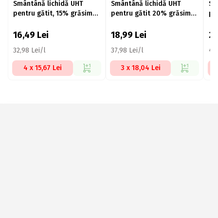
Smântână lichidă UHT
Smântână lichidă UHT
Sm
pentru gătit, 15% grăsime,
pentru gătit 20% grăsime
pe
500ml
500ml
50
16,49
Lei
18,99
Lei
2
32,98 Lei/l
37,98 Lei/l
45,
4 x 15,67 Lei
3 x 18,04 Lei