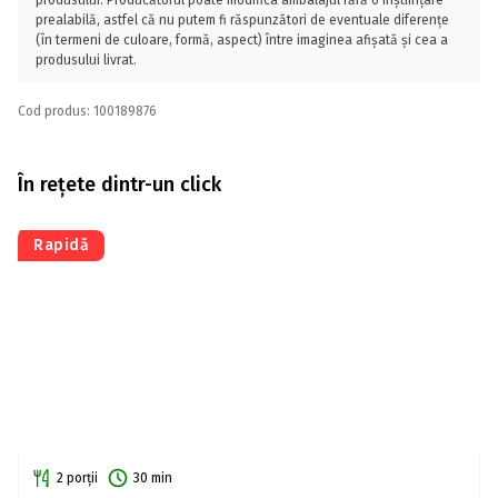
produsului. Producătorul poate modifica ambalajul fără o înștiințare
prealabilă, astfel că nu putem fi răspunzători de eventuale diferențe
(în termeni de culoare, formă, aspect) între imaginea afișată și cea a
produsului livrat.
Cod produs: 100189876
În rețete dintr-un click
Rapidă
2 porții
30 min