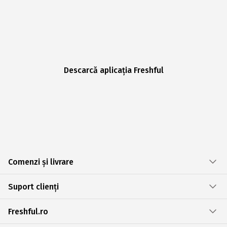
Descarcă aplicația Freshful
Comenzi și livrare
Suport clienți
Freshful.ro