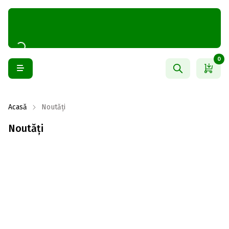
0
Acasă
Noutăți
Noutăți