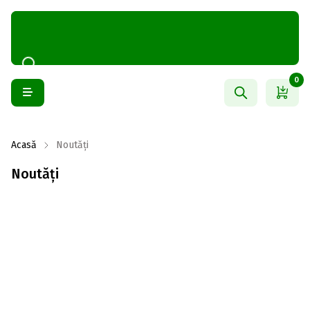
0
Acasă
Noutăți
Noutăți