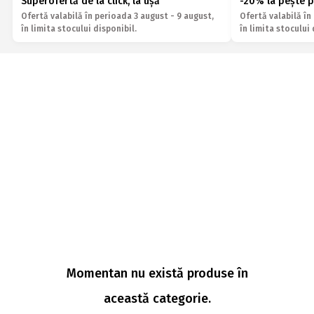
Superofertă de la click, la ușă
-20% la pește p
Ofertă valabilă în perioada 3 august - 9 august,
Ofertă valabilă în
Deals
în limita stocului disponibil.
în limita stocului 
Momentan nu există produse în
această categorie.