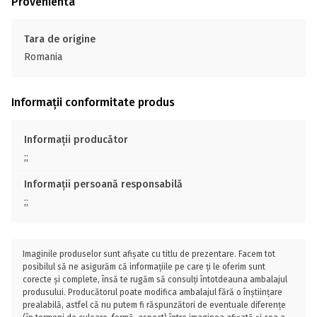
Provenienta
Tara de origine
Romania
Informații conformitate produs
Informații producător
;;
Informații persoană responsabilă
;;
Imaginile produselor sunt afișate cu titlu de prezentare. Facem tot
posibilul să ne asigurăm că informațiile pe care ți le oferim sunt
corecte și complete, însă te rugăm să consulți întotdeauna ambalajul
produsului. Producătorul poate modifica ambalajul fără o înștiințare
prealabilă, astfel că nu putem fi răspunzători de eventuale diferențe