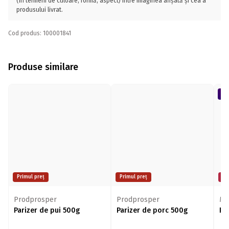
(în termeni de culoare, formă, aspect) între imaginea afișată și cea a
produsului livrat.
Cod produs: 100001841
Produse similare
Primul preț
Primul preț
Mi
Prodprosper
Prodprosper
MĂ
Parizer de pui 500g
Parizer de porc 500g
Pa