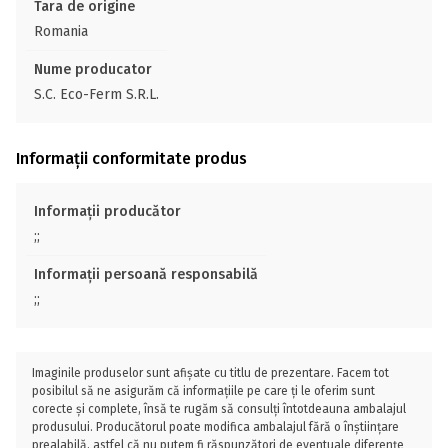
Tara de origine
Romania
Nume producator
S.C. Eco-Ferm S.R.L.
Informații conformitate produs
Informații producător
;;
Informații persoană responsabilă
;;
Imaginile produselor sunt afișate cu titlu de prezentare. Facem tot
posibilul să ne asigurăm că informațiile pe care ți le oferim sunt
corecte și complete, însă te rugăm să consulți întotdeauna ambalajul
produsului. Producătorul poate modifica ambalajul fără o înștiințare
prealabilă, astfel că nu putem fi răspunzători de eventuale diferențe