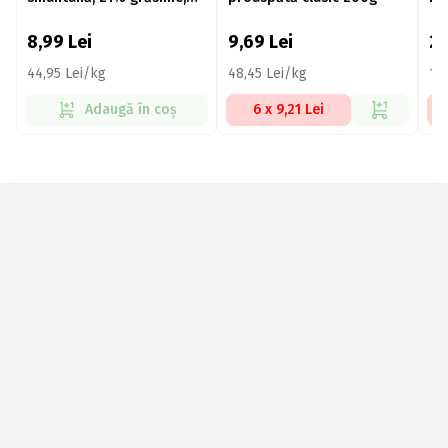
200g
8,99
Lei
9,69
Lei
2
44,95 Lei/kg
48,45 Lei/kg
11
Adaugă în coș
6 x 9,21 Lei