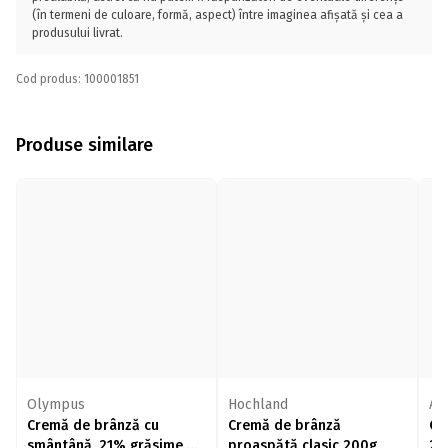
(în termeni de culoare, formă, aspect) între imaginea afișată și cea a
produsului livrat.
Cod produs: 100001851
Produse similare
Olympus
Hochland
Ar
Cremă de brânză cu
Cremă de brânză
Cr
smântână, 21% grăsime,
proaspătă clasic 200g
20