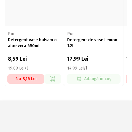
Pur
Pur
Pu
Detergent vase balsam cu
Detergent de vase Lemon
De
aloe vera 450ml
1.2l
de
8,59
Lei
17,99
Lei
1
19,09 Lei/l
14,99 Lei/l
17,
4 x 8,16 Lei
Adaugă în coș