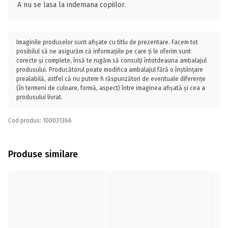
A nu se lasa la indemana copiilor.
Imaginile produselor sunt afișate cu titlu de prezentare. Facem tot
posibilul să ne asigurăm că informațiile pe care ți le oferim sunt
corecte și complete, însă te rugăm să consulți întotdeauna ambalajul
produsului. Producătorul poate modifica ambalajul fără o înștiințare
prealabilă, astfel că nu putem fi răspunzători de eventuale diferențe
(în termeni de culoare, formă, aspect) între imaginea afișată și cea a
produsului livrat.
Cod produs: 100031366
Produse similare