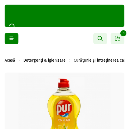
0
Acasă
Detergenți & igienizare
Curățenie și întreținerea casei