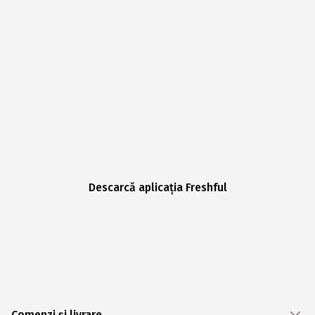
Descarcă aplicația Freshful
Comenzi și livrare